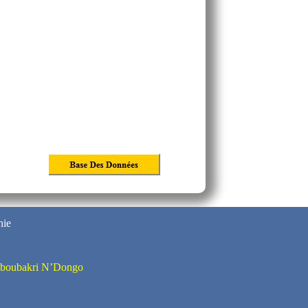
ie
boubakri N’Dongo